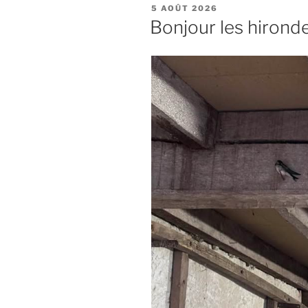
PUBLIÉ
5 AOÛT 2026
LE
Bonjour les hirondel