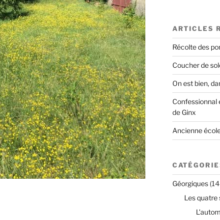
ARTICLES 
Récolte des 
Coucher de solei
On est bien, da
Confessionnal e
de Ginx
Ancienne école
CATÉGORIE
Géorgiques
(14
Les quatre 
L'auto