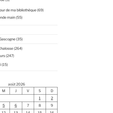
our de ma bibliothèque
(69)
onde main
(55)
 Gascogne
(35)
Chalosse
(264)
ours
(247)
i
(15)
août 2026
M
J
V
S
D
1
2
5
6
7
8
9
12
13
14
15
16