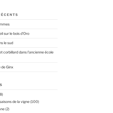
RÉCENTS
pommes
l sur le bois d’Oro
ns le sud
t corbillard dans l’ancienne école
 de Ginx
S
8)
saisons de la vigne
(100)
mne
(2)