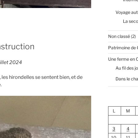
Voyage aut
La sec
Non classé
(2)
nstruction
Patrimoine de
Une ferme en 
illet 2024
Au fil des j
les hirondelles se sentent bien, et de
Dans le cha
.
L
M
3
4
10
11