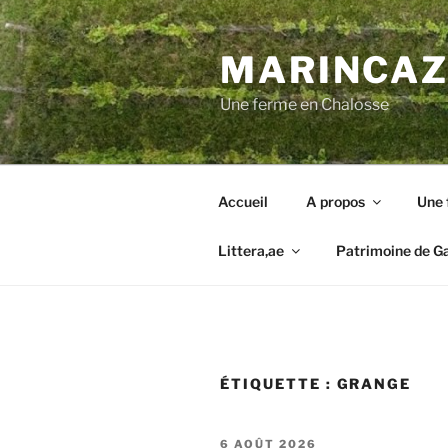
Aller
au
MARINCAZA
contenu
principal
Une ferme en Chalosse
Accueil
A propos
Une 
Littera,ae
Patrimoine de G
ÉTIQUETTE :
GRANGE
PUBLIÉ
6 AOÛT 2026