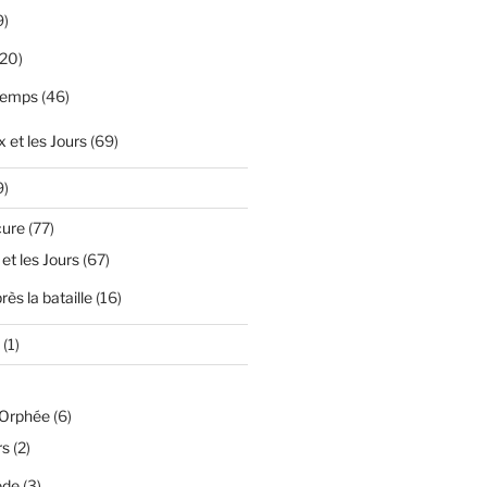
9)
20)
temps
(46)
 et les Jours
(69)
9)
cure
(77)
 et les Jours
(67)
ès la bataille
(16)
(1)
'Orphée
(6)
rs
(2)
ède
(3)