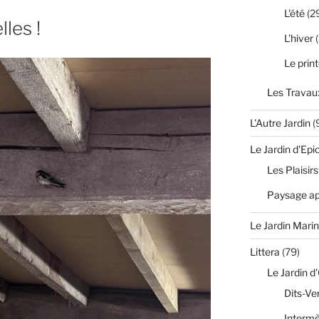
L'été
(2
les !
L'hiver
(
Le prin
Les Travaux
L'Autre Jardin
(
Le Jardin d'Epi
Les Plaisirs
Paysage apr
Le Jardin Marin
Littera
(79)
Le Jardin d
Dits-Ve
Interm