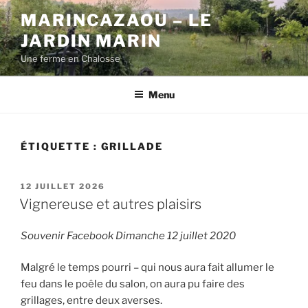
Aller
MARINCAZAOU – LE
au
JARDIN MARIN
contenu
principal
Une ferme en Chalosse
Menu
ÉTIQUETTE :
GRILLADE
PUBLIÉ
12 JUILLET 2026
LE
Vignereuse et autres plaisirs
Souvenir Facebook Dimanche 12 juillet 2020
Malgré le temps pourri – qui nous aura fait allumer le
feu dans le poêle du salon, on aura pu faire des
grillages, entre deux averses.