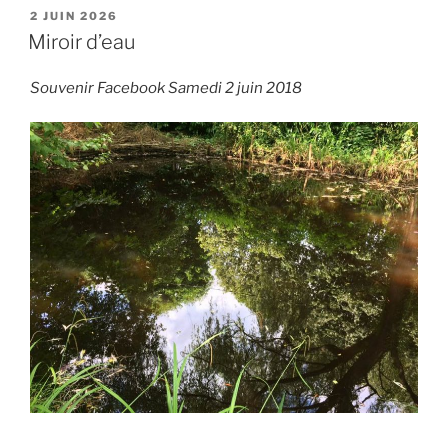
PUBLIÉ
2 JUIN 2026
LE
Miroir d’eau
Souvenir Facebook Samedi 2 juin 2018