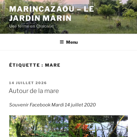
Aller
MARINCAZAOU – LE
au
JARDIN MARIN
contenu
principal
Une ferme en Chalosse
Menu
ÉTIQUETTE :
MARE
PUBLIÉ
14 JUILLET 2026
LE
Autour de la mare
Souvenir Facebook Mardi 14 juillet 2020