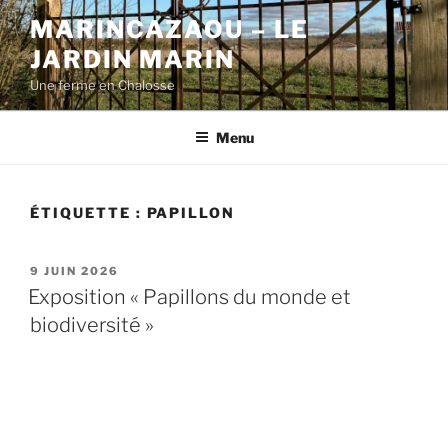
Aller
MARINCAZAOU – LE
au
JARDIN MARIN
contenu
principal
Une ferme en Chalosse
Menu
ÉTIQUETTE :
PAPILLON
PUBLIÉ
9 JUIN 2026
LE
Exposition « Papillons du monde et
biodiversité »