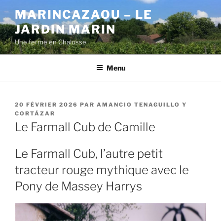
Aller
MARINCAZAOU – LE
au
JARDIN MARIN
contenu
principal
Une ferme en Chalosse
Menu
PUBLIÉ
20 FÉVRIER 2026
PAR
AMANCIO TENAGUILLO Y
LE
CORTÁZAR
Le Farmall Cub de Camille
Le Farmall Cub, l’autre petit
tracteur rouge mythique avec le
Pony de Massey Harrys