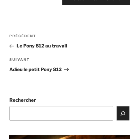
Navigation
Article
PRÉCÉDENT
de
précédent
Le Pony 812 au travail
l’article
Article
SUIVANT
suivant
Adieu le petit Pony 812
Rechercher