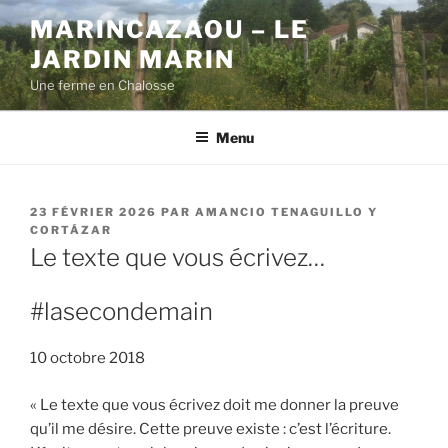
Aller
MARINCAZAOU – LE
au
JARDIN MARIN
contenu
principal
Une ferme en Chalosse
Menu
PUBLIÉ
23 FÉVRIER 2026
PAR
AMANCIO TENAGUILLO Y
LE
CORTÁZAR
Le texte que vous écrivez…
#lasecondemain
10 octobre 2018
« Le texte que vous écrivez doit me donner la preuve
qu’il me désire. Cette preuve existe : c’est l’écriture.