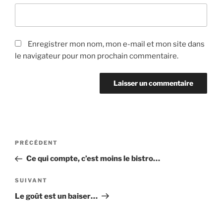
Enregistrer mon nom, mon e-mail et mon site dans
le navigateur pour mon prochain commentaire.
Navigation
Article
PRÉCÉDENT
de
précédent
Ce qui compte, c’est moins le bistro…
l’article
Article
SUIVANT
suivant
Le goût est un baiser…