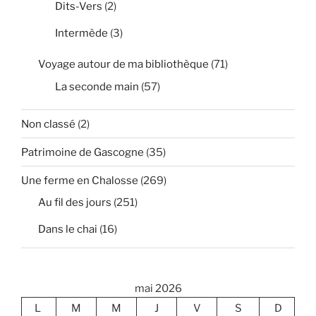
Dits-Vers
(2)
Intermède
(3)
Voyage autour de ma bibliothèque
(71)
La seconde main
(57)
Non classé
(2)
Patrimoine de Gascogne
(35)
Une ferme en Chalosse
(269)
Au fil des jours
(251)
Dans le chai
(16)
mai 2026
L
M
M
J
V
S
D