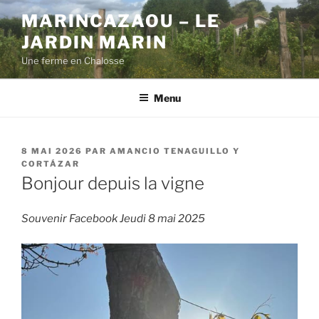
Aller
MARINCAZAOU – LE
au
JARDIN MARIN
contenu
principal
Une ferme en Chalosse
Menu
PUBLIÉ
8 MAI 2026
PAR
AMANCIO TENAGUILLO Y
LE
CORTÁZAR
Bonjour depuis la vigne
Souvenir Facebook Jeudi 8 mai 2025