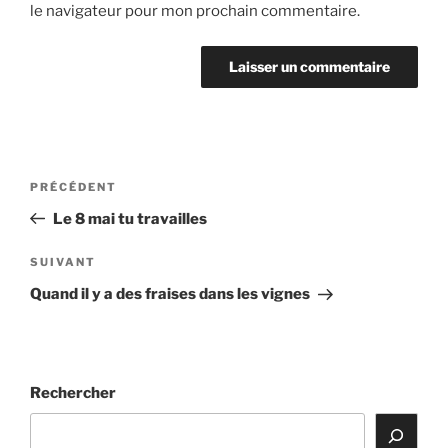
le navigateur pour mon prochain commentaire.
Navigation
Article
PRÉCÉDENT
de
précédent
Le 8 mai tu travailles
l’article
Article
SUIVANT
suivant
Quand il y a des fraises dans les vignes
Rechercher