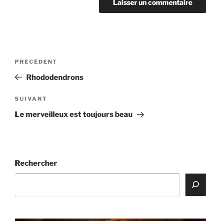
Navigation
Article
PRÉCÉDENT
de
précédent
Rhododendrons
l’article
Article
SUIVANT
suivant
Le merveilleux est toujours beau
Rechercher