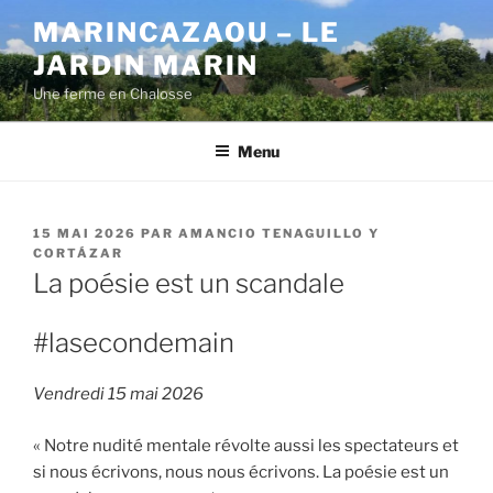
Aller
MARINCAZAOU – LE
au
JARDIN MARIN
contenu
principal
Une ferme en Chalosse
Menu
PUBLIÉ
15 MAI 2026
PAR
AMANCIO TENAGUILLO Y
LE
CORTÁZAR
La poésie est un scandale
#lasecondemain
Vendredi 15 mai 2026
« Notre nudité mentale révolte aussi les spectateurs et
si nous écrivons, nous nous écrivons. La poésie est un