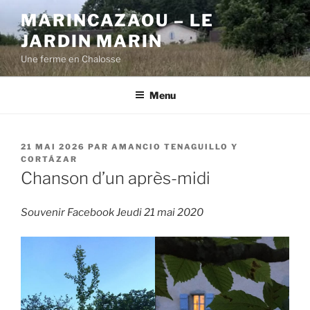
Aller
MARINCAZAOU – LE
au
JARDIN MARIN
contenu
principal
Une ferme en Chalosse
Menu
PUBLIÉ
21 MAI 2026
PAR
AMANCIO TENAGUILLO Y
LE
CORTÁZAR
Chanson d’un après-midi
Souvenir Facebook Jeudi 21 mai 2020