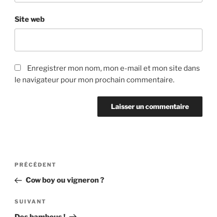
Site web
Enregistrer mon nom, mon e-mail et mon site dans
le navigateur pour mon prochain commentaire.
Navigation
Article
PRÉCÉDENT
de
précédent
Cow boy ou vigneron ?
l’article
Article
SUIVANT
suivant
Des bambous !