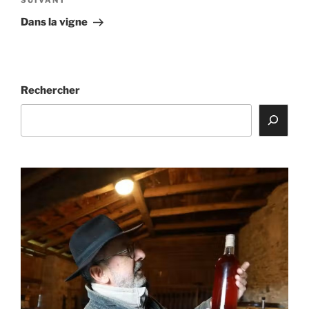
Article
SUIVANT
suivant
Dans la vigne
Rechercher