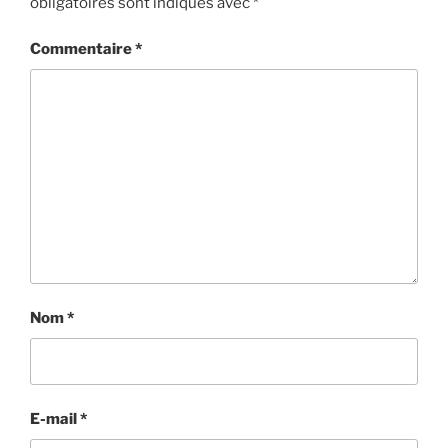
obligatoires sont indiqués avec
*
Commentaire
*
Nom
*
E-mail
*