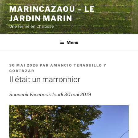
Aller
MARINCAZAOU – LE
au
JARDIN MARIN
contenu
principal
Une ferme en Chalosse
Menu
PUBLIÉ
30 MAI 2026
PAR
AMANCIO TENAGUILLO Y
LE
CORTÁZAR
Il était un marronnier
Souvenir Facebook Jeudi 30 mai 2019