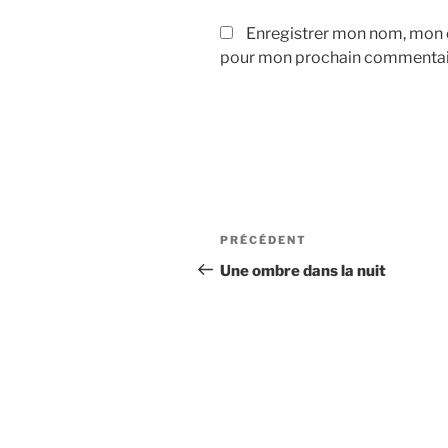
Enregistrer mon nom, mon e
pour mon prochain commentai
Navigation
Article
PRÉCÉDENT
de
précédent
Une ombre dans la nuit
l’article