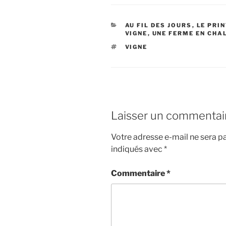
CATÉGORIES
AU FIL DES JOURS
,
LE PRI
VIGNE
,
UNE FERME EN CHA
ÉTIQUETTES
VIGNE
Laisser un commentai
Votre adresse e-mail ne sera pa
indiqués avec
*
Commentaire
*