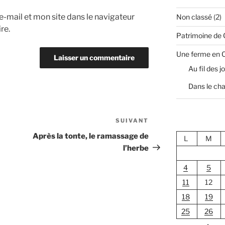
-mail et mon site dans le navigateur
Non classé
(2)
re.
Patrimoine de
Une ferme en 
Au fil des j
Dans le cha
SUIVANT
Article
suivant
Après la tonte, le ramassage de
L
M
l’herbe
4
5
11
12
18
19
25
26