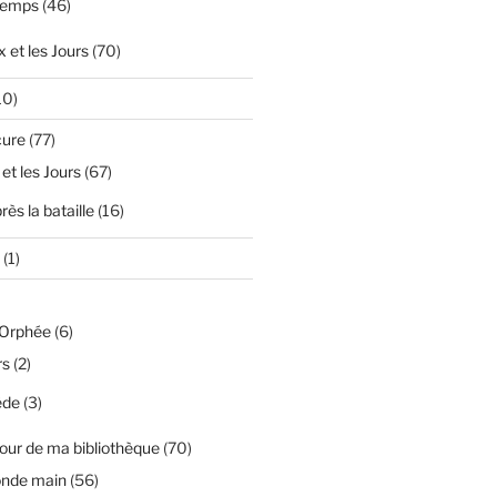
temps
(46)
 et les Jours
(70)
10)
cure
(77)
 et les Jours
(67)
ès la bataille
(16)
(1)
'Orphée
(6)
rs
(2)
ède
(3)
our de ma bibliothèque
(70)
onde main
(56)