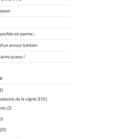
raison
 portée en panne…
 d’un amour lointain
Marincazaou !
S
1)
saisons de la vigne
(101)
mne
(2)
0)
20)