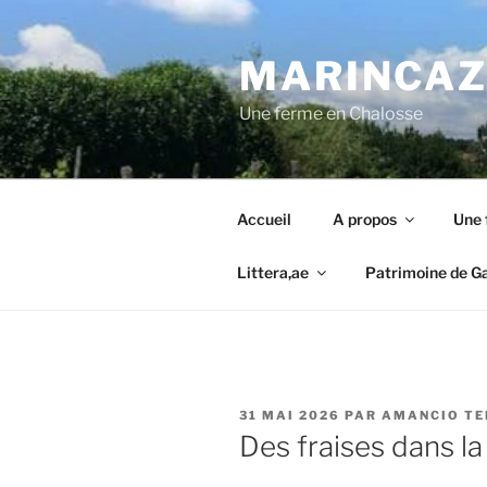
Aller
au
MARINCAZA
contenu
principal
Une ferme en Chalosse
Accueil
A propos
Une 
Littera,ae
Patrimoine de G
PUBLIÉ
31 MAI 2026
PAR
AMANCIO TE
LE
Des fraises dans la