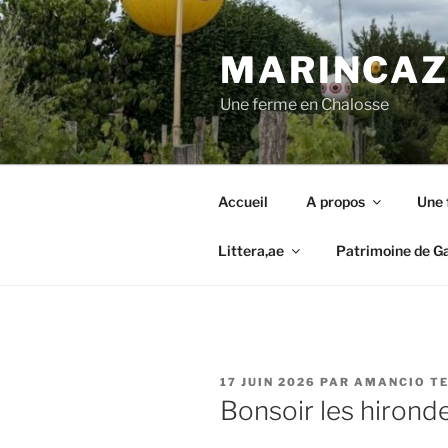
Aller
au
MARINCAZA
contenu
principal
Une ferme en Chalosse
Accueil
A propos
Une 
Littera,ae
Patrimoine de G
PUBLIÉ
17 JUIN 2026
PAR
AMANCIO TE
LE
Bonsoir les hirondel