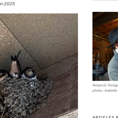
uin 2025
Amancio Tenagui
photo : Isabelle
ARTICLES 