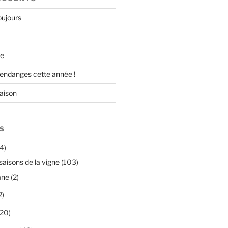
ujours
ne
endanges cette année !
raison
S
4)
saisons de la vigne
(103)
mne
(2)
2)
20)