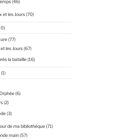
temps
(46)
 et les Jours
(70)
10)
cure
(77)
 et les Jours
(67)
ès la bataille
(16)
(1)
'Orphée
(6)
rs
(2)
ède
(3)
our de ma bibliothèque
(71)
onde main
(57)