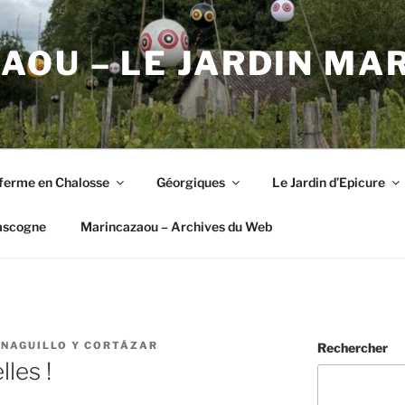
OU – LE JARDIN MA
ferme en Chalosse
Géorgiques
Le Jardin d’Epicure
ascogne
Marincazaou – Archives du Web
NAGUILLO Y CORTÁZAR
Rechercher
les !