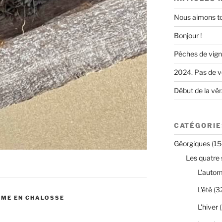
Nous aimons to
Bonjour !
Pêches de vig
2024. Pas de v
Début de la vé
CATÉGORIE
Géorgiques
(15
Les quatre 
L'auto
L'été
(3
RME EN CHALOSSE
L'hiver
(