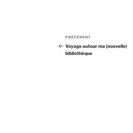
Navigation
Article
PRÉCÉDENT
de
précédent
Voyage autour ma (nouvelle)
bibliothèque
l’article