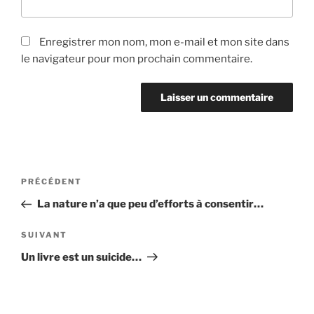
Enregistrer mon nom, mon e-mail et mon site dans
le navigateur pour mon prochain commentaire.
Navigation
Article
PRÉCÉDENT
de
précédent
La nature n’a que peu d’efforts à consentir…
l’article
Article
SUIVANT
suivant
Un livre est un suicide…