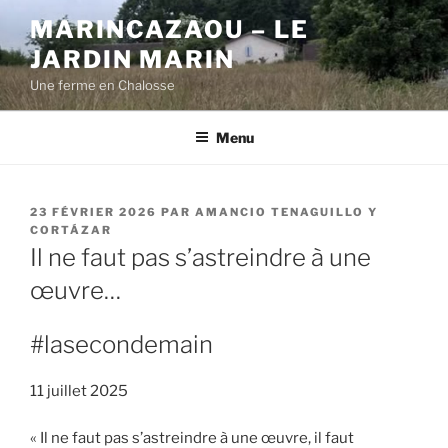
Aller
MARINCAZAOU – LE
au
JARDIN MARIN
contenu
principal
Une ferme en Chalosse
Menu
PUBLIÉ
23 FÉVRIER 2026
PAR
AMANCIO TENAGUILLO Y
LE
CORTÁZAR
Il ne faut pas s’astreindre à une
œuvre…
#lasecondemain
11 juillet 2025
« Il ne faut pas s’astreindre à une œuvre, il faut