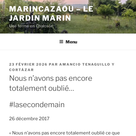
Aller
MARINCAZAOU – LE
au
JARDIN MARIN
contenu
principal
Une ferme en Chalosse
Menu
PUBLIÉ
23 FÉVRIER 2026
PAR
AMANCIO TENAGUILLO Y
LE
CORTÁZAR
Nous n’avons pas encore
totalement oublié…
#lasecondemain
26 décembre 2017
« Nous n’avons pas encore totalement oublié ce que