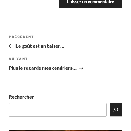
Navigation
Article
PRÉCÉDENT
de
précédent
Le goût est un baiser…
l’article
Article
SUIVANT
suivant
Plus je regarde mes cendriers…
Rechercher