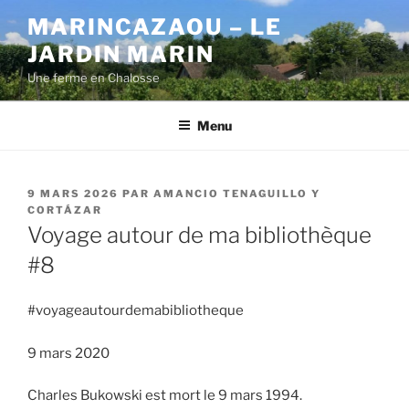
Aller
MARINCAZAOU – LE
au
JARDIN MARIN
contenu
principal
Une ferme en Chalosse
Menu
PUBLIÉ
9 MARS 2026
PAR
AMANCIO TENAGUILLO Y
LE
CORTÁZAR
Voyage autour de ma bibliothèque
#8
#voyageautourdemabibliotheque
9 mars 2020
Charles Bukowski est mort le 9 mars 1994.