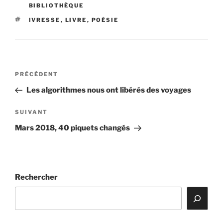
BIBLIOTHÈQUE
ÉTIQUETTES
IVRESSE
,
LIVRE
,
POÉSIE
Navigation
Article
PRÉCÉDENT
de
précédent
Les algorithmes nous ont libérés des voyages
l’article
Article
SUIVANT
suivant
Mars 2018, 40 piquets changés
Rechercher