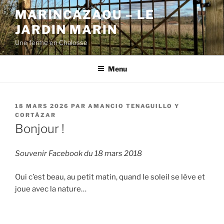
Aller
MARINCAZAOU – LE
au
JARDIN MARIN
contenu
principal
Une ferme en Chalosse
Menu
PUBLIÉ
18 MARS 2026
PAR
AMANCIO TENAGUILLO Y
LE
CORTÁZAR
Bonjour !
Souvenir Facebook du 18 mars 2018
Oui c’est beau, au petit matin, quand le soleil se lève et
joue avec la nature…