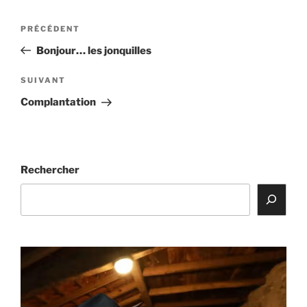
Navigation
Article
PRÉCÉDENT
de
précédent
Bonjour… les jonquilles
l’article
Article
SUIVANT
suivant
Complantation
Rechercher