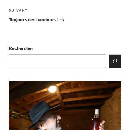
l’article
Article
SUIVANT
suivant
Toujours des bambous !
Rechercher