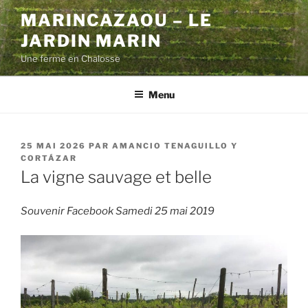
Aller
MARINCAZAOU – LE
au
JARDIN MARIN
contenu
principal
Une ferme en Chalosse
Menu
PUBLIÉ
25 MAI 2026
PAR
AMANCIO TENAGUILLO Y
LE
CORTÁZAR
La vigne sauvage et belle
Souvenir Facebook Samedi 25 mai 2019