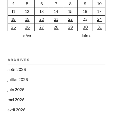
4
5
6
7
8
9
10
11
12
13
14
15
16
17
18
19
20
21
22
23
24
25
26
27
28
29
30
31
« Avr
Juin »
ARCHIVES
août 2026
juillet 2026
juin 2026
mai 2026
avril 2026