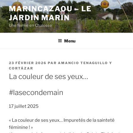
Aller
MARINCAZAOU – LE
au
JARDIN MARIN
contenu
principal
Une ferme en Chalosse
Menu
PUBLIÉ
23 FÉVRIER 2026
PAR
AMANCIO TENAGUILLO Y
LE
CORTÁZAR
La couleur de ses yeux…
#lasecondemain
17 juillet 2025
« La couleur de ses yeux… Impuretés de la sainteté
féminine ! »