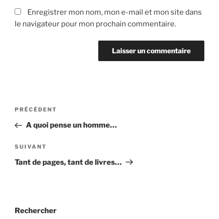
Enregistrer mon nom, mon e-mail et mon site dans
le navigateur pour mon prochain commentaire.
Navigation
Article
PRÉCÉDENT
de
précédent
A quoi pense un homme…
l’article
Article
SUIVANT
suivant
Tant de pages, tant de livres…
Rechercher