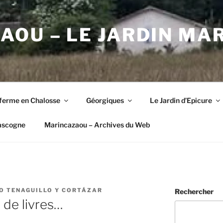
OU – LE JARDIN MA
ferme en Chalosse
Géorgiques
Le Jardin d’Epicure
ascogne
Marincazaou – Archives du Web
O TENAGUILLO Y CORTÁZAR
Rechercher
 de livres…