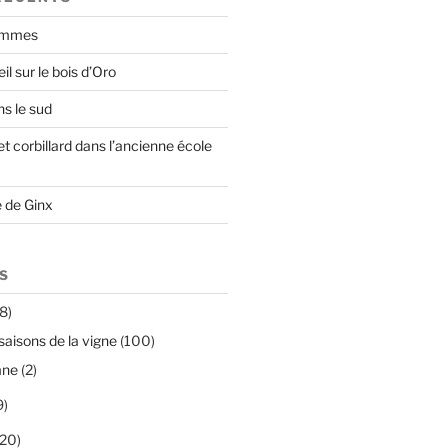
pommes
l sur le bois d’Oro
ns le sud
t corbillard dans l’ancienne école
 de Ginx
S
8)
saisons de la vigne
(100)
mne
(2)
9)
20)