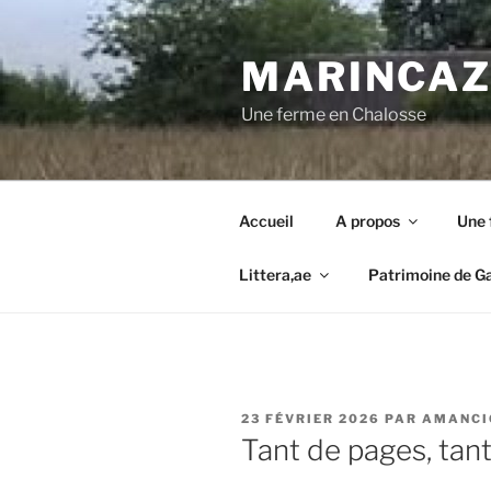
Aller
au
MARINCAZA
contenu
principal
Une ferme en Chalosse
Accueil
A propos
Une 
Littera,ae
Patrimoine de G
PUBLIÉ
23 FÉVRIER 2026
PAR
AMANCI
LE
Tant de pages, tant