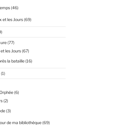
temps
(46)
 et les Jours
(69)
9)
cure
(77)
 et les Jours
(67)
ès la bataille
(16)
(1)
'Orphée
(6)
rs
(2)
ède
(3)
our de ma bibliothèque
(69)