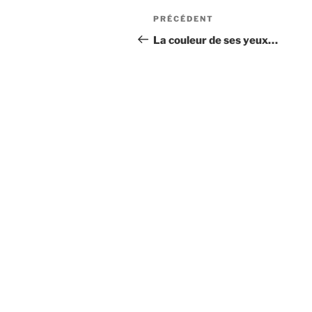
Navigation
Article
PRÉCÉDENT
de
précédent
La couleur de ses yeux…
l’article