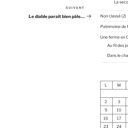
La sec
SUIVANT
Article
suivant
Non classé
(2)
Le diable paraît bien pâle…
Patrimoine de
Une ferme en 
Au fil des j
Dans le cha
L
M
2
3
9
10
16
17
23
24