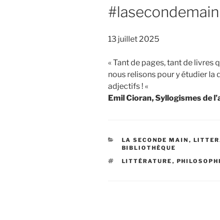
#lasecondemain
13 juillet 2025
« Tant de pages, tant de livres 
nous relisons pour y étudier la
adjectifs ! «
Emil Cioran, Syllogismes de 
CATÉGORIES
LA SECONDE MAIN
,
LITTE
BIBLIOTHÈQUE
ÉTIQUETTES
LITTÉRATURE
,
PHILOSOPH