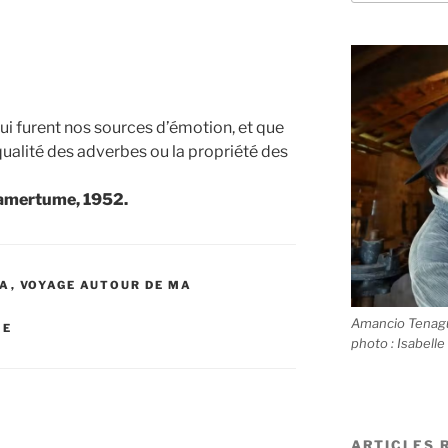
qui furent nos sources d’émotion, et que
 qualité des adverbes ou la propriété des
l’amertume, 1952.
RA
,
VOYAGE AUTOUR DE MA
Amancio Tenagui
IE
photo : Isabelle
ARTICLES 