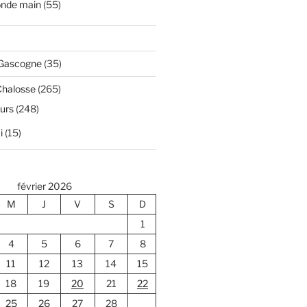
onde main
(55)
 Gascogne
(35)
Chalosse
(265)
ours
(248)
i
(15)
février 2026
M
J
V
S
D
1
4
5
6
7
8
11
12
13
14
15
18
19
20
21
22
25
26
27
28