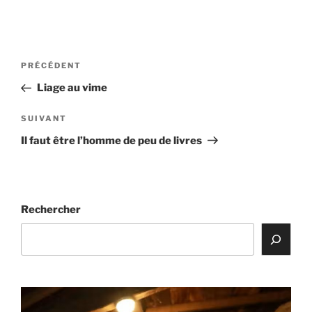
Navigation
Article
PRÉCÉDENT
de
précédent
Liage au vime
l’article
Article
SUIVANT
suivant
Il faut être l’homme de peu de livres
Rechercher