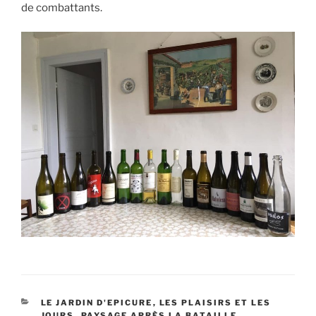
de combattants.
CATÉGORIES
LE JARDIN D'EPICURE
,
LES PLAISIRS ET LES
JOURS
,
PAYSAGE APRÈS LA BATAILLE