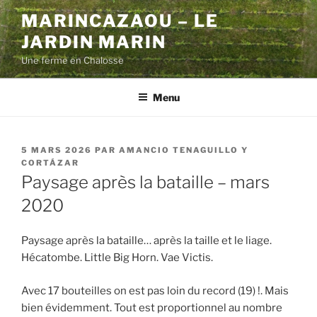
Aller
MARINCAZAOU – LE
au
JARDIN MARIN
contenu
principal
Une ferme en Chalosse
Menu
PUBLIÉ
5 MARS 2026
PAR
AMANCIO TENAGUILLO Y
LE
CORTÁZAR
Paysage après la bataille – mars
2020
Paysage après la bataille… après la taille et le liage.
Hécatombe. Little Big Horn. Vae Victis.
Avec 17 bouteilles on est pas loin du record (19) !. Mais
bien évidemment. Tout est proportionnel au nombre