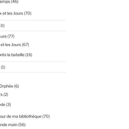
temps
(46)
 et les Jours
(70)
10)
cure
(77)
 et les Jours
(67)
ès la bataille
(16)
(1)
'Orphée
(6)
rs
(2)
ède
(3)
our de ma bibliothèque
(70)
onde main
(56)