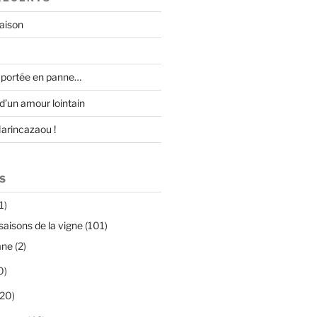
raison
 portée en panne…
 d’un amour lointain
Marincazaou !
S
1)
saisons de la vigne
(101)
mne
(2)
0)
20)