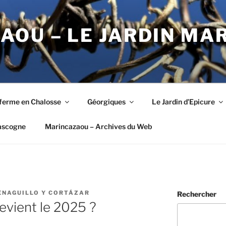
OU – LE JARDIN MA
ferme en Chalosse
Géorgiques
Le Jardin d’Epicure
ascogne
Marincazaou – Archives du Web
ENAGUILLO Y CORTÁZAR
Rechercher
evient le 2025 ?