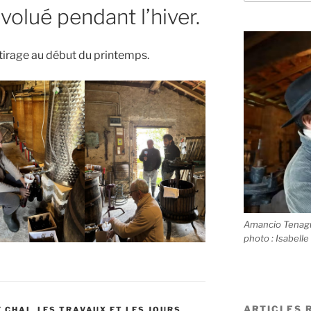
volué pendant l’hiver.
outirage au début du printemps.
Amancio Tenagui
photo : Isabelle
ARTICLES 
E CHAI
,
LES TRAVAUX ET LES JOURS
,