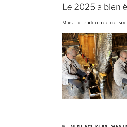
Le 2025 a bien é
Mais il lui faudra un dernier s
CATÉGORIES
AU FIL DES JOURS
,
DANS L