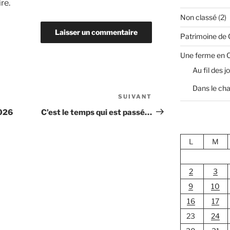
re.
Non classé
(2)
Patrimoine de
Une ferme en 
Au fil des j
Dans le cha
SUIVANT
Article
suivant
2026
C’est le temps qui est passé…
L
M
2
3
9
10
16
17
23
24