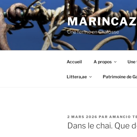
Aller
au
MARINCAZA
contenu
principal
Une ferme en Chalosse
Accueil
A propos
Une 
Littera,ae
Patrimoine de G
PUBLIÉ
2 MARS 2026
PAR
AMANCIO T
LE
Dans le chai. Que d