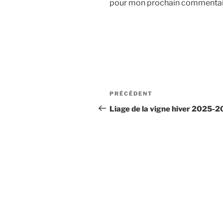
pour mon prochain commentai
Navigation
Article
PRÉCÉDENT
de
précédent
Liage de la vigne hiver 2025-
l’article